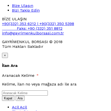
Bize Ulaşın
Bizi Takip Edin
BİZE ULAŞIN
+90(332) 353 6212 | +90(332) 350 5398
Faks: +90 (332) 351 8812
info@gayrimenkulborsasi.com.tr
GAYRİMENKUL BORSASI © 2018
Tüm Hakları Sakladır
casino
×
siteleri
blackjack
İlan Ara
siteleri
Aranacak Kelime
*
Kelime, ilan no veya mağaza adı ile ara
Kapat
Ara
Acil Acil