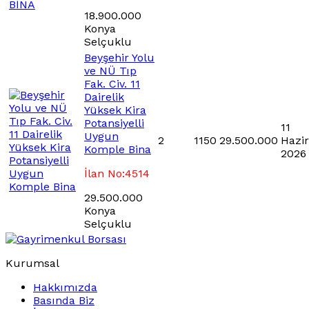
18.900.000
Konya
Selçuklu
Beyşehir Yolu
ve NÜ Tıp
Fak. Civ. 11
Dairelik
Yüksek Kira
Potansiyelli
11
Uygun
2
1150
29.500.000
Hazi
Komple Bina
2026
İlan No:4514
29.500.000
Konya
Selçuklu
Kurumsal
Hakkımızda
Basında Biz