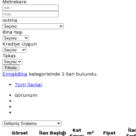
Metrekare
Isıtma
Bina Yaşı
Krediye Uygun
Takas
Filtrele
Emlak
Bina
kategorisinde
3
ilan bulundu.
Tüm İlanlar
Görünüm
Kat
İla
Görsel
İlan Başlığı
m²
Fiyat
Sayısı
Tari