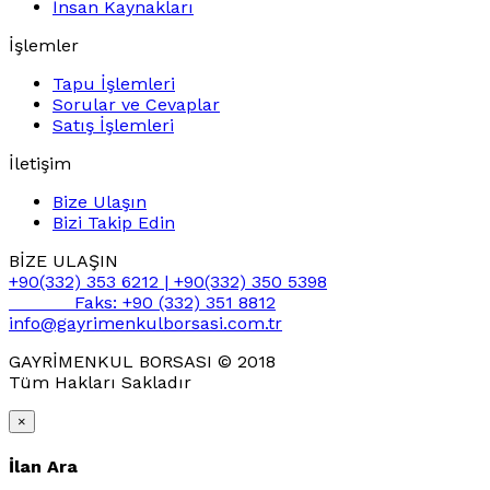
İnsan Kaynakları
İşlemler
Tapu İşlemleri
Sorular ve Cevaplar
Satış İşlemleri
İletişim
Bize Ulaşın
Bizi Takip Edin
BİZE ULAŞIN
+90(332) 353 6212 | +90(332) 350 5398
Faks: +90 (332) 351 8812
info@gayrimenkulborsasi.com.tr
GAYRİMENKUL BORSASI © 2018
Tüm Hakları Sakladır
casino
×
siteleri
blackjack
İlan Ara
siteleri