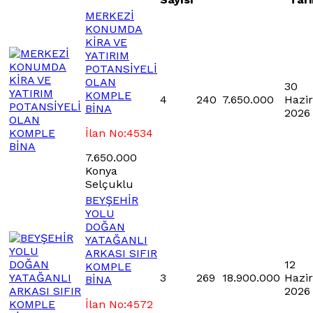
MERKEZİ
KONUMDA
KİRA VE
YATIRIM
POTANSİYELİ
OLAN
30
KOMPLE
4
240
7.650.000
Hazi
BİNA
2026
İlan No:4534
7.650.000
Konya
Selçuklu
BEYŞEHİR
YOLU
DOĞAN
YATAĞANLI
ARKASI SIFIR
12
KOMPLE
3
269
18.900.000
Hazi
BİNA
2026
İlan No:4572