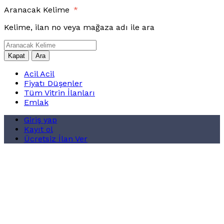
Aranacak Kelime
*
Kelime, ilan no veya mağaza adı ile ara
Kapat
Ara
Acil Acil
Fiyatı Düşenler
Tüm Vitrin İlanları
Emlak
Giriş yap
Kayıt ol
Ücretsiz İlan Ver