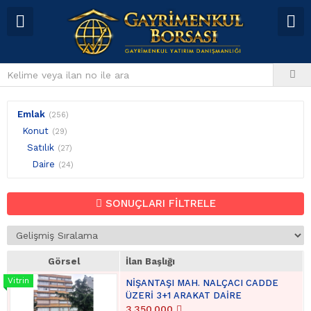
Emlak
(256)
Konut
(29)
Satılık
(27)
Daire
(24)
SONUÇLARI FİLTRELE
Görsel
İlan Başlığı
NİŞANTAŞI MAH. NALÇACI CADDE
ÜZERİ 3+1 ARAKAT DAİRE
3.350.000