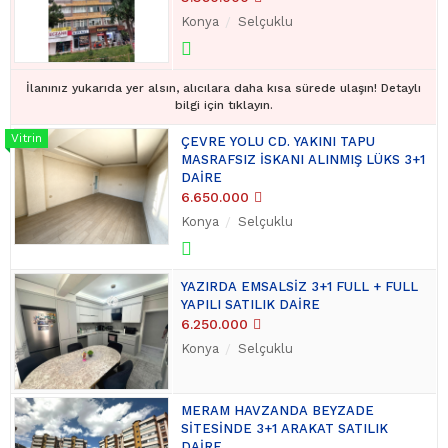
Konya
Selçuklu
İlanınız yukarıda yer alsın, alıcılara daha kısa sürede ulaşın! Detaylı
bilgi için tıklayın.
ÇEVRE YOLU CD. YAKINI TAPU
MASRAFSIZ İSKANI ALINMIŞ LÜKS 3+1
DAİRE
6.650.000
Konya
Selçuklu
YAZIRDA EMSALSİZ 3+1 FULL + FULL
YAPILI SATILIK DAİRE
6.250.000
Konya
Selçuklu
MERAM HAVZANDA BEYZADE
SİTESİNDE 3+1 ARAKAT SATILIK
DAİRE