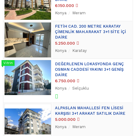
6.150.000
Konya
Meram
FETİH CAD. 200 METRE KARATAY
ÇİMENLİK MAH.ARAKAT 3+1 SİTE İÇİ
DAİRE
5.250.000
Konya
Karatay
DEĞERLENEN LOKASYONDA GENÇ
OSMAN CADDESİ YAKINI 3+1 GENİŞ
DAİRE
6.750.000
Konya
Selçuklu
ALPASLAN MAHALLESİ FEN LİSESİ
KARŞISI 3+1 ARAKAT SATILIK DAİRE
5.000.000
Konya
Meram