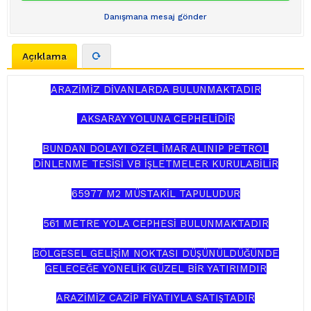
Danışmana mesaj gönder
Açıklama
ARAZ
M
Z D
VANLARDA BULUNMAKTADIR
İ
İ
İ
AKSARAY YOLUNA CEPHEL
D
R
İ
İ
BUNDAN DOLAYI ÖZEL
MAR ALINIP PETROL
İ
D
NLENME TES
S
VB
LETMELER KURULAB
L
R
İ
İ
İ
İŞ
İ
İ
65977 M2 MÜSTAK
L TAPULUDUR
İ
561 METRE YOLA CEPHES
BULUNMAKTADIR
İ
BÖLGESEL GEL
M NOKTASI D
Ü
Ü
N
Ü
LD
Ü
Ü
NDE
İŞİ
Ş
Ğ
GELECE
E Y
Ö
NEL
K G
Ü
ZEL B
R YATIRIMDIR
Ğ
İ
İ
ARAZ
M
Z CAZ
P F
YATIYLA SATI
TADIR
İ
İ
İ
İ
Ş