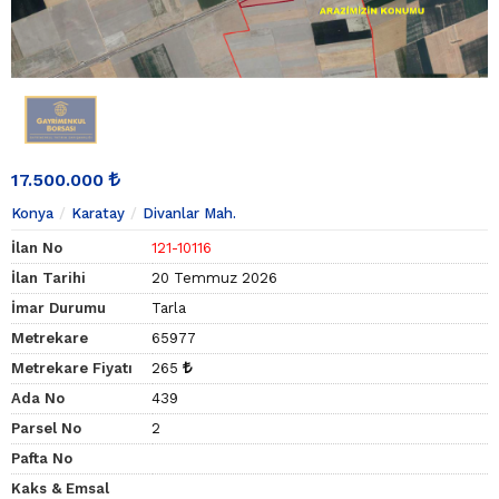
17.500.000
Konya
Karatay
Divanlar Mah.
İlan No
121-10116
İlan Tarihi
20 Temmuz 2026
İmar Durumu
Tarla
Metrekare
65977
Metrekare Fiyatı
265
Ada No
439
Parsel No
2
Pafta No
Kaks & Emsal