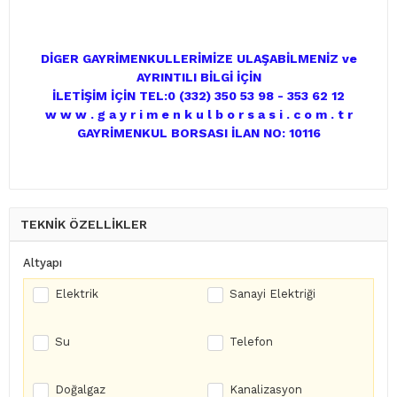
DİGER GAYRİMENKULLERİMİZE ULAŞABİLMENİZ ve
AYRINTILI BİLGİ İÇİN
İLETİŞİM İÇİN TEL:0 (332) 350 53 98 - 353 62 12
w w w . g a y r i m e n k u l b o r s a s i . c o m . t r
GAYRİMENKUL BORSASI İLAN NO: 10116
TEKNİK ÖZELLİKLER
Altyapı
Elektrik
Sanayi Elektriği
Su
Telefon
Doğalgaz
Kanalizasyon