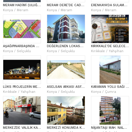
MERAM HADİMİ (ULUĞBEY) MAHALLESİ’NDE GENİŞ KULLANIMLI SIFIR 2+1 DAİRE
MERAM DERE’DE CADDENİN EN İYİ KONUMUNDA | 564 m² MÜSTAKİL İMARLI ARSA
ERENKAYA'DA SULAMA SUYU YANINDA 5224m2 KULLANIM VE YATIRIMA UYGUN MÜSTAKİL PARSEL
Konya / Meram
Konya / Meram
Konya / Meram
AŞAĞIPINARBAŞINDA KONUT ÖNERİ SAHASINDA! İMARA SINIR YATIRIM FIRSATI !
DEĞERLENEN LOKASYONDA GENÇ OSMAN CADDESİ YAKINI 3+1 GENİŞ DAİRE
KIRIKKALE'DE GELECEĞİN EN KÂRLI YATIRIMI ! BUGÜN AL, YARIN 1 DAİRE KAZAN!
Konya / Selçuklu
Konya / Selçuklu
Kırıkkale / Yahşihan
LÜKS PROJELERİN MERKEZİNDE KAT KARŞILIĞINA UYGUN DEV YATIRIM FIRSATI !
ASELSAN ARKASI ASFALT YOL KENARI BAHÇELİK OLABİLECEK ARSA-ARAZİ
KARAMAN YOLU SAĞI AVDUL TAPULAMADA SUYU OLAN MÜSTAKİL BAHÇE-FİDANLIK
Kırıkkale / Yahşihan
Konya / Selçuklu
Konya / Çumra
MERKEZDE VALİLİK KARŞISI ŞEMS CADDESİ ÜZERİNDE YATIRIMLIK 40M2 DÜKKAN
MERKEZİ KONUMDA KİRA VE YATIRIM POTANSİYELİ OLAN KOMPLE BİNA
NİŞANTAŞI MAH. NALÇACI CADDE ÜZERİ 3+1 ARAKAT DAİRE