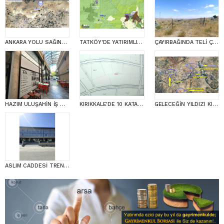
ANKARA YOLU SAĞINDA YATIRIMLIK DEV FIRSAT ! 30.458 m2 MÜSTAKİL PARSEL
TATKÖY'DE YATIRIMLIK ve KULLANIMA HAZIR KADASTRO YOLU OLAN 31.300 m2 MÜSTAKİL TARLA
ÇAYIRBAĞINDA TELİ ÇEKİLİ SU KUYUSU BULUNAN MAKUL MÜSTAKİL PARSEL
HAZIM ULUŞAHİN İŞ MERKEZİNDE ZEMİNDE SATILIK İŞYERİ
KIRIKKALE'DE 10 KATA İMARLI 62 DAİRELİK ÇOK CAZİP FİYATLI YATIRIMLIK ARSA
GELECEĞİN YILDIZI KIRIKKALE DE 60 DAİRELİK CAZİP ARSA
ASLIM CADDESİ TREND SANAYİ SİTESİNDE SIFIR FABRİKA