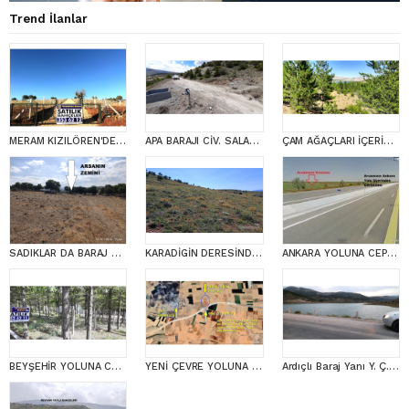
Trend İlanlar
MERAM KIZILÖREN'DE EMSALSİZ GÜZELLİKTE ANA YOLA YAKIN SİTE ŞEKLİNDE BAHÇELER
APA BARAJI CİV. SALARLI YAYLASINDA KOOP. SUYU ÖNÜNDE, BAHÇE YERİ
ÇAM AĞAÇLARI İÇERİSİNDE BARAJ MANZARALI DOGAL YAŞAM ALANI
SADIKLAR DA BARAJ MANZARALI MÜSTAKİL TAPULU YATIRIMLIK BAĞ-BAHÇE YERİ
KARADİGİN DERESİNDE KISMİ KONYA MANZARALI İMARA YAKIN GÖZDE ARSA
ANKARA YOLUNA CEPHE YAZIBELENDE KIYMETLİ CAZİP ARSA-ARAZİ
BEYŞEHİR YOLUNA CEPHE BOL OKSİJENLİ TELİ SUYU HAZIR BAHÇE
YENİ ÇEVRE YOLUNA CEPHE KIYMETLİ MÜSTAKİL YÜZÜK TAŞI ARSA
Ardıçlı Baraj Yanı Y. Ç. Yolu Yakını Konut Alanı Civ. Cazip Arsa-Arazi