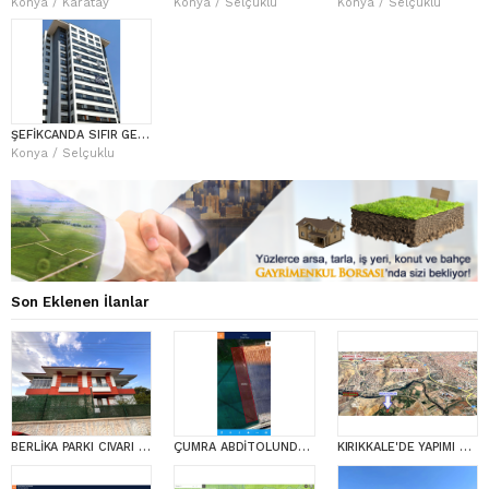
Konya / Karatay
Konya / Selçuklu
Konya / Selçuklu
ŞEFİKCANDA SIFIR GENİŞ 4,5+1 LÜKS ARAKAT DAİRE
Konya / Selçuklu
Son Eklenen İlanlar
BERLİKA PARKI CIVARI SÜPER KONUMLU BAKIMLI VİLLA
ÇUMRA ABDİTOLUNDA VERİMLİ YATIRIMLIK MÜSTAKİL SATILIK TARLA
KIRIKKALE'DE YAPIMI DEVAM EDEN YENİ OTOYOLA KOMŞU 21 DAİRELİK ARSA