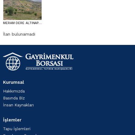
MERAM DERE ALTINAPA BARAJI CİV DOĞAYLA İÇ İÇE BAHÇELİKLER...
İlan bulunamadı
Kurumsal
Hakkımızda
Basında Biz
İnsan Kaynakları
İşlemler
Tapu İşlemleri